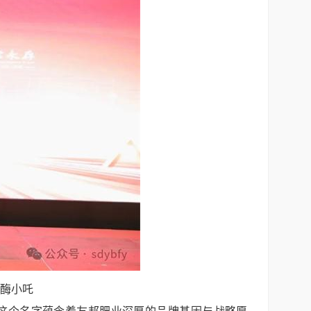
 酶小吒
”这个名字蕴含着友邦肥业深厚的品牌基因与战略愿